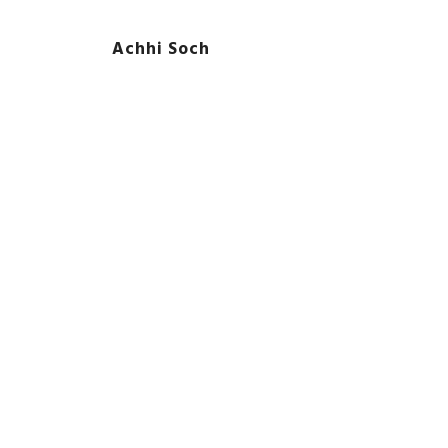
Skip
content
Achhi Soch
to
content